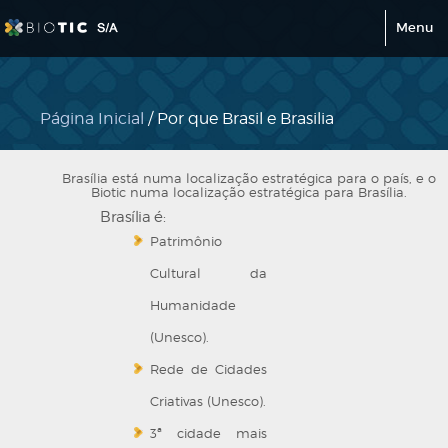
Menu
Página Inicial
/ Por que Brasil e Brasilia
Brasília está numa localização estratégica para o país, e o
Biotic numa localização estratégica para Brasília.
Brasília é:
Patrimônio
Cultural da
Humanidade
(Unesco).
Rede de Cidades
Criativas (Unesco).
3ª cidade mais