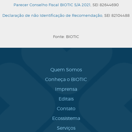
Parecer Conselho Fiscal BIOTIC S/A 2021
, SEI 82644690
Declaração de não Identificação de Recomendação
, SEI 82104488
Fonte: BIOTIC
Quem Somos
Conheça o BIOTIC
Imprensa
Editais
Contato
Ecossistema
Serviços