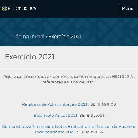
Menu
Página Inicial
/ Exercício 2021
Exercício 2021
Aqui você encontrará as demonstrações contábeis da BIOTIC S.A.,
referentes ao ano de 2021.
Relatório da Administração 2021
, SEI 81598108
Balancete Anual 2021
, SEI 81955568
Demonstrativo Financeiro, Notas Explicativas e Parecer da Auditoria
Independente 2021
, SEI 82099153