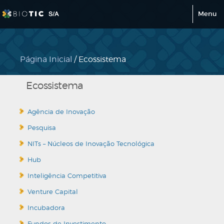
Menu
Página Inicial
/ Ecossistema
Ecossistema
Agência de Inovação
Pesquisa
NITs – Núcleos de Inovação Tecnológica
Hub
Inteligência Competitiva
Venture Capital
Incubadora
Fundos de Investimento