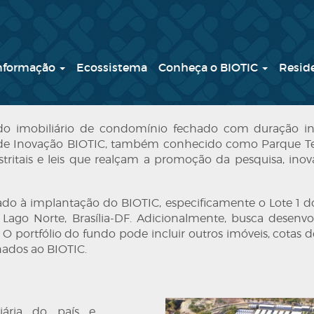
Informação
Ecossistema
Conheça o BIOTIC
Resid
 imobiliário de condomínio fechado com duração indet
 de Inovação BIOTIC, também conhecido como Parque Tecn
tritais e leis que realçam a promoção da pesquisa, inov
ado à implantação do BIOTIC, especificamente o Lote 1 d
ago Norte, Brasília-DF. Adicionalmente, busca desenvolv
O portfólio do fundo pode incluir outros imóveis, cotas de 
onados ao BIOTIC.
iária do país e