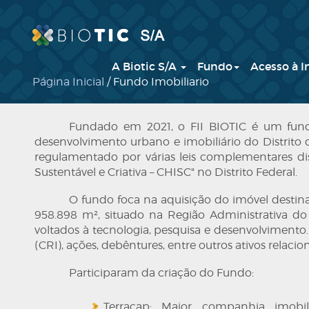
A Biotic S/A
Fundo
Acesso à 
Página Inicial
/ Fundo Imobiliario
Fundado em 2021, o FII BIOTIC é um fundo
desenvolvimento urbano e imobiliário do Distrito
regulamentado por várias leis complementares dis
Sustentável e Criativa – CHISC" no Distrito Federal.
O fundo foca na aquisição do imóvel destin
958.898 m², situado na Região Administrativa do L
voltados à tecnologia, pesquisa e desenvolvimento. 
(CRI), ações, debêntures, entre outros ativos relaci
Participaram da criação do Fundo:
Terracap: Maior companhia imobil