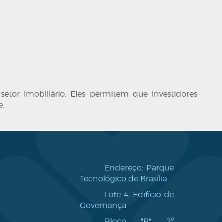
etor imobiliário. Eles permitem que investidores
e.
Endereço: Parque
Tecnológico de Brasília
Lote 4, Edifício de
Governança
Bloco "B", 2º